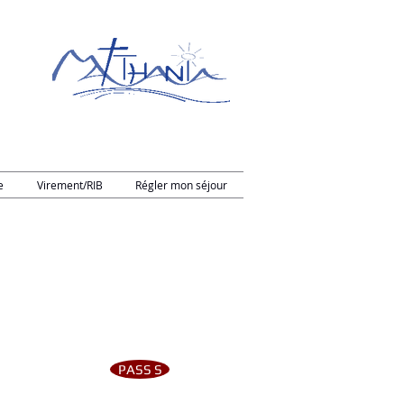
e
Virement/RIB
Régler mon séjour
PASS S