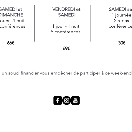
SAMEDI et
VENDREDI et
SAMEDI se
DIMANCHE
SAMEDI
1 journée
jours - 1 nuit,
2 repas
 conférences
1 jour - 1 nuit,
conférenc
5 conférences
66€
30€
69€
s un souci financier vous empêcher de participer à ce week-end