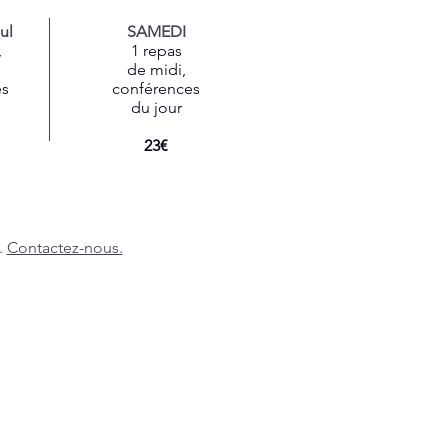
ul
SAMEDI
,
1 repas
de midi,
es
conférences
du jour
23€
.
Contactez-nous.