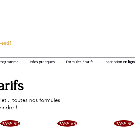
-end !
Programme
Infos pratiques
Formules / tarifs
Inscription en lign
rifs
t... toutes nos formules
indre !
PASS SD
PASS VS
PASS SC